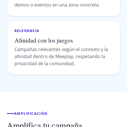
demos o eventos en una zona concreta.
RELEVANCIA
Afinidad con los juegos
Campañas relevantes según el contexto y la
afinidad dentro de Meeplay, respetando la
privacidad de la comunidad.
AMPLIFICACIÓN
Amplifica tu campaña