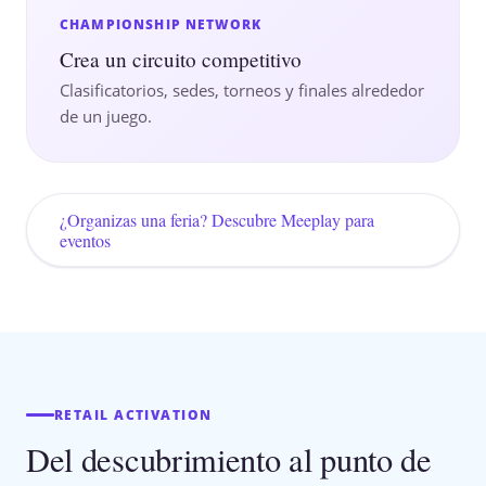
CHAMPIONSHIP NETWORK
Crea un circuito competitivo
Clasificatorios, sedes, torneos y finales alrededor
de un juego.
¿Organizas una feria? Descubre Meeplay para
eventos
RETAIL ACTIVATION
Del descubrimiento al punto de