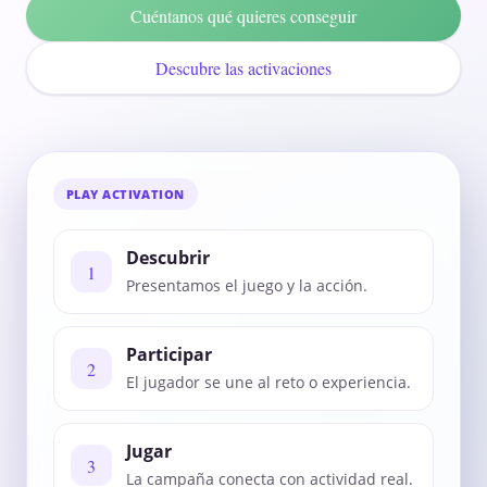
Cuéntanos qué quieres conseguir
Descubre las activaciones
PLAY ACTIVATION
Descubrir
1
Presentamos el juego y la acción.
Participar
2
El jugador se une al reto o experiencia.
Jugar
3
La campaña conecta con actividad real.