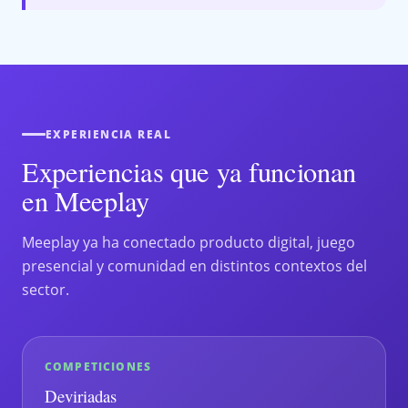
EXPERIENCIA REAL
Experiencias que ya funcionan
en Meeplay
Meeplay ya ha conectado producto digital, juego
presencial y comunidad en distintos contextos del
sector.
COMPETICIONES
Deviriadas