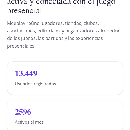
activa y conectada con el juego
presencial
Meeplay reúne jugadores, tiendas, clubes,
asociaciones, editoriales y organizadores alrededor
de los juegos, las partidas y las experiencias
presenciales.
13.449
Usuarios registrados
2596
Activos al mes