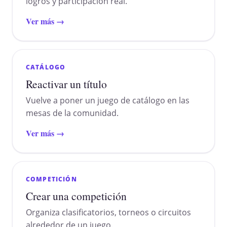
logros y participación real.
Ver más →
CATÁLOGO
Reactivar un título
Vuelve a poner un juego de catálogo en las
mesas de la comunidad.
Ver más →
COMPETICIÓN
Crear una competición
Organiza clasificatorios, torneos o circuitos
alrededor de un juego.