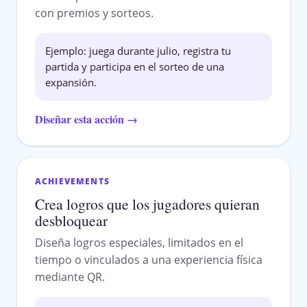
con premios y sorteos.
Ejemplo: juega durante julio, registra tu
partida y participa en el sorteo de una
expansión.
Diseñar esta acción →
ACHIEVEMENTS
Crea logros que los jugadores quieran
desbloquear
Diseña logros especiales, limitados en el
tiempo o vinculados a una experiencia física
mediante QR.