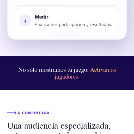
Medir
4
Analizamos participación y resultados.
No solo mostramos tu juego.
Activamos
jugadores.
LA COMUNIDAD
Una audiencia especializada,