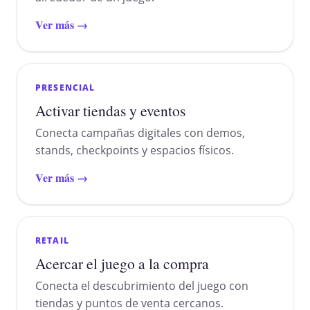
Ver más →
PRESENCIAL
Activar tiendas y eventos
Conecta campañas digitales con demos,
stands, checkpoints y espacios físicos.
Ver más →
RETAIL
Acercar el juego a la compra
Conecta el descubrimiento del juego con
tiendas y puntos de venta cercanos.