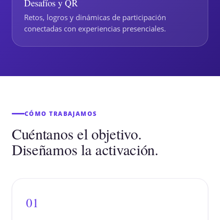
Desafíos y QR
Retos, logros y dinámicas de participación
conectadas con experiencias presenciales.
CÓMO TRABAJAMOS
Cuéntanos el objetivo.
Diseñamos la activación.
01