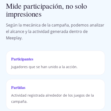
Mide participación, no solo
impresiones
Según la mecánica de la campaña, podemos analizar
el alcance y la actividad generada dentro de
Meeplay.
Participantes
Jugadores que se han unido a la acción.
Partidas
Actividad registrada alrededor de los juegos de la
campaña.